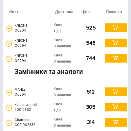
Опис
Доставка
Ціна
Покупка
Киев
KNECHT
525
OC294
1 дн.
Киев
KNECHT
546
OC294
В наличии
Киев
KNECHT
744
OC294
В наличии
Замінники та аналоги
Киев
MAHLE
512
OC294
В наличии
Киев
Kolbenschmidt
305
50013862
1 дн.
Киев
Champion
314
COF100283S
В наличии