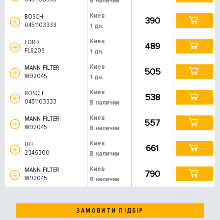
В наличии
Киев
BOSCH
390
0451103333
1 дн.
Киев
FORD
489
FL820S
1 дн.
Киев
MANN-FILTER
505
W92045
1 дн.
Киев
BOSCH
538
0451103333
В наличии
Киев
MANN-FILTER
557
W92045
В наличии
Киев
UFI
661
2346300
В наличии
Киев
MANN-FILTER
790
W92045
В наличии
ЗАМОВИТИ ПІДБІР