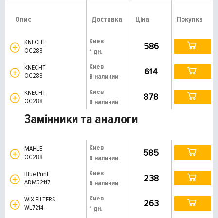
Опис
Доставка
Ціна
Покупка
Киев
KNECHT
586
OC288
1 дн.
Киев
KNECHT
614
OC288
В наличии
Киев
KNECHT
878
OC288
В наличии
Замінники та аналоги
Киев
MAHLE
585
OC288
В наличии
Киев
Blue Print
238
ADM52117
В наличии
Киев
WIX FILTERS
263
WL7214
1 дн.