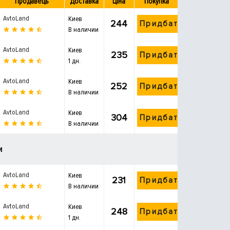
Продавець
Доставка
Ціна
Покупка
AvtoLand
Киев
244
Придбати
В наличии
AvtoLand
Киев
235
Придбати
1 дн.
AvtoLand
Киев
252
Придбати
В наличии
AvtoLand
Киев
304
Придбати
В наличии
и
AvtoLand
Киев
231
Придбати
В наличии
AvtoLand
Киев
248
Придбати
1 дн.