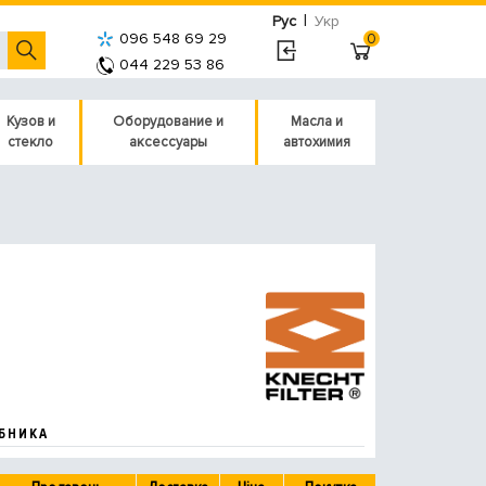
|
Рус
Укр
096 548 69 29
0
044 229 53 86
Кузов и
Оборудование и
Масла и
стекло
аксессуары
автохимия
БНИКА