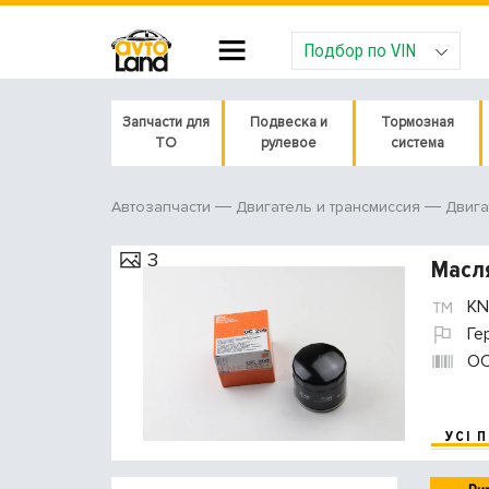
Подбор по VIN
Запчасти для
Подвеска и
Тормозная
ТО
рулевое
система
Автозапчасти
Двигатель и трансмиссия
Двига
3
Масл
KN
Ге
O
УСІ 