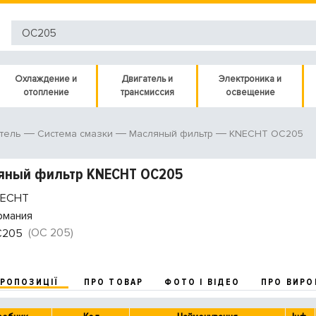
Охлаждение и
Двигатель и
Электроника и
отопление
трансмиссия
освещение
KNECHT OC205
тель
Система смазки
Масляный фильтр
яный фильтр KNECHT OC205
ECHT
рмания
(OC 205)
C205
ПРОПОЗИЦІЇ
ПРО ТОВАР
ФОТО І ВІДЕО
ПРО ВИРО