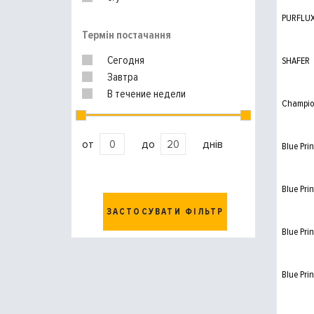
UFI
PURFLU
WIX FILTERS
Термін постачання
Сегодня
SHAFER
Завтра
В течение недели
Champi
от
до
днів
Blue Prin
Blue Prin
ЗАСТОСУВАТИ ФІЛЬТР
Blue Prin
Blue Prin