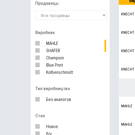
Ви
Продавець:
KNECHT
Виробник
KNECHT
MAHLE
SHAFER
KNECHT
Champion
Blue Print
KNECHT
Kolbenschmidt
BOSCH
JAKOPARTS
Тип виробництва
MEYLE
Без аналогов
HENGST
MAHLE
DENCKERMANN
Стан
MANN-FILTER
PURFLUX
MAHLE
Новое
Hyundai / Kia
б/у