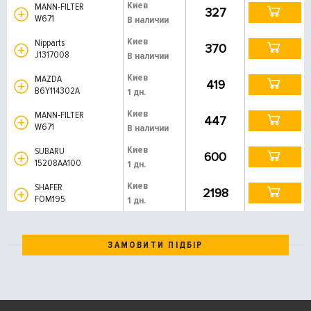
Киев
MANN-FILTER
327
W671
В наличии
Киев
Nipparts
370
J1317008
В наличии
Киев
MAZDA
419
B6Y114302A
1 дн.
Киев
MANN-FILTER
447
W671
В наличии
Киев
SUBARU
600
15208AA100
1 дн.
Киев
SHAFER
2198
FOM195
1 дн.
ЗАМОВИТИ ПІДБІР