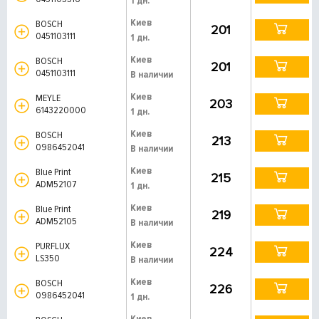
1 дн.
Киев
BOSCH
201
0451103111
1 дн.
Киев
BOSCH
201
0451103111
В наличии
Киев
MEYLE
203
6143220000
1 дн.
Киев
BOSCH
213
0986452041
В наличии
Киев
Blue Print
215
ADM52107
1 дн.
Киев
Blue Print
219
ADM52105
В наличии
Киев
PURFLUX
224
LS350
В наличии
Киев
BOSCH
226
0986452041
1 дн.
Киев