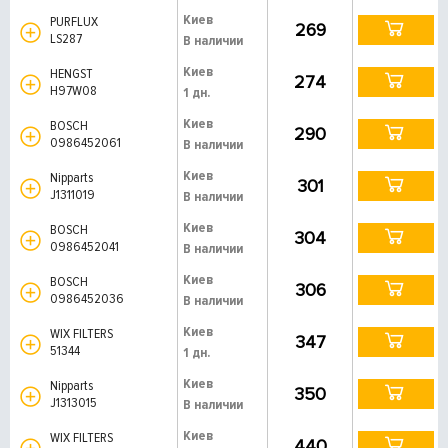
Киев
PURFLUX
269
LS287
В наличии
Киев
HENGST
274
H97W08
1 дн.
Киев
BOSCH
290
0986452061
В наличии
Киев
Nipparts
301
J1311019
В наличии
Киев
BOSCH
304
0986452041
В наличии
Киев
BOSCH
306
0986452036
В наличии
Киев
WIX FILTERS
347
51344
1 дн.
Киев
Nipparts
350
J1313015
В наличии
Киев
WIX FILTERS
440