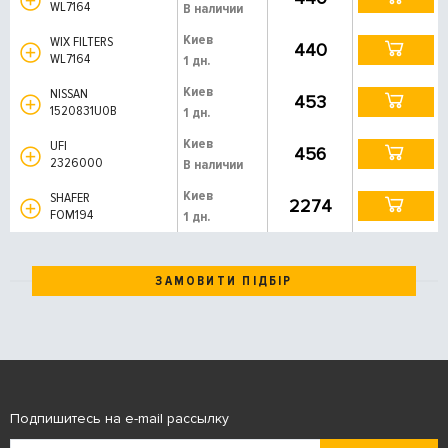
WL7164
В наличии
Киев
WIX FILTERS
440
WL7164
1 дн.
Киев
NISSAN
453
1520831U0B
1 дн.
Киев
UFI
456
2326000
В наличии
Киев
SHAFER
2274
FOM194
1 дн.
ЗАМОВИТИ ПІДБІР
Подпишитесь на e-mail рассылку