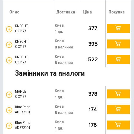
Опис
Доставка
Ціна
Покупка
Киев
KNECHT
377
OC1177
1 дн.
Киев
KNECHT
395
OC1177
В наличии
Киев
KNECHT
522
OC1177
В наличии
Замінники та аналоги
Киев
MAHLE
378
OC1177
1 дн.
Киев
Blue Print
174
ADS72101
В наличии
Киев
Blue Print
176
ADS72101
1 дн.