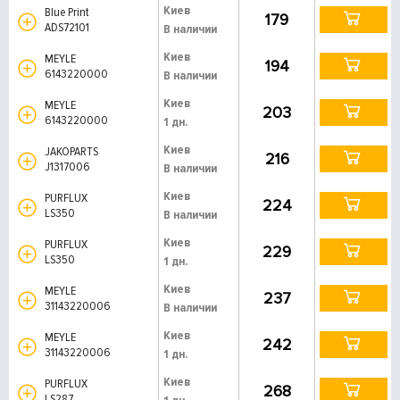
Киев
Blue Print
179
ADS72101
В наличии
Киев
MEYLE
194
6143220000
В наличии
Киев
MEYLE
203
6143220000
1 дн.
Киев
JAKOPARTS
216
J1317006
В наличии
Киев
PURFLUX
224
LS350
В наличии
Киев
PURFLUX
229
LS350
1 дн.
Киев
MEYLE
237
31143220006
В наличии
Киев
MEYLE
242
31143220006
1 дн.
Киев
PURFLUX
268
LS287