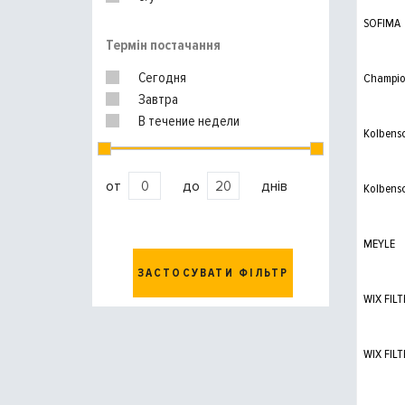
SOFIMA
Термін постачання
Сегодня
Champi
Завтра
В течение недели
Kolbens
от
до
днів
Kolbens
MEYLE
ЗАСТОСУВАТИ ФІЛЬТР
WIX FILT
WIX FILT