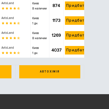
AvtoLand
Киев
874
Придбати
В наличии
AvtoLand
Киев
1173
Придбати
1 дн.
AvtoLand
Киев
1269
Придбати
В наличии
AvtoLand
Киев
4037
Придбати
1 дн.
АВТОХІМІЯ