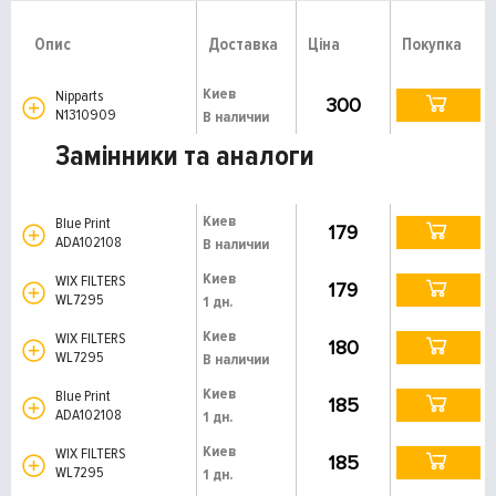
Опис
Доставка
Ціна
Покупка
Киев
Nipparts
300
N1310909
В наличии
Замінники та аналоги
Киев
Blue Print
179
ADA102108
В наличии
Киев
WIX FILTERS
179
WL7295
1 дн.
Киев
WIX FILTERS
180
WL7295
В наличии
Киев
Blue Print
185
ADA102108
1 дн.
Киев
WIX FILTERS
185
WL7295
1 дн.