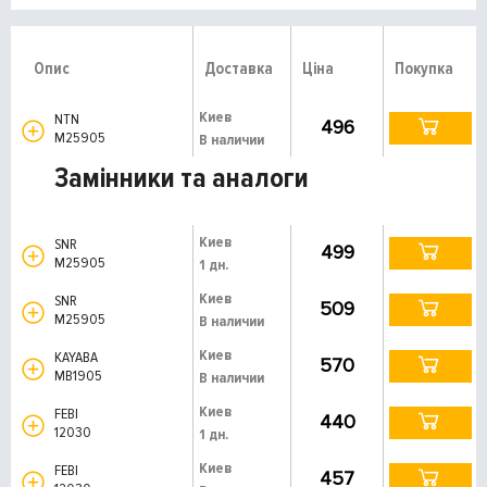
Опис
Доставка
Ціна
Покупка
Киев
NTN
496
M25905
В наличии
Замінники та аналоги
Киев
SNR
499
M25905
1 дн.
Киев
SNR
509
M25905
В наличии
Киев
KAYABA
570
MB1905
В наличии
Киев
FEBI
440
12030
1 дн.
Киев
FEBI
457