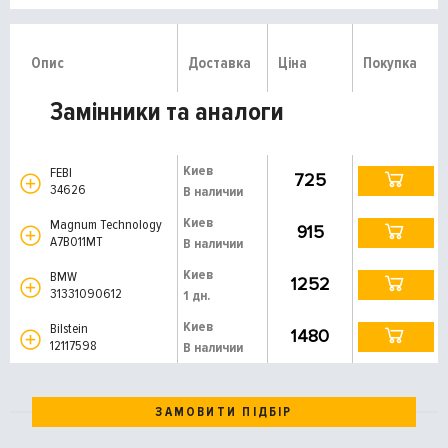
Опис
Доставка
Ціна
Покупка
Замінники та аналоги
Киев
FEBI
725
34626
В наличии
Киев
Magnum Technology
915
A7B011MT
В наличии
Киев
BMW
1252
31331090612
1 дн.
Киев
Bilstein
1480
12117598
В наличии
ЗАМОВИТИ ПІДБІР