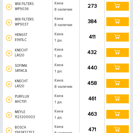
Киев
WIX FILTERS
273
WP9036
В наличии
Киев
WIX FILTERS
384
WP9037
В наличии
Киев
HENGST
411
E961LC
1 дн.
Киев
KNECHT
432
LA120
1 дн.
Киев
SOFIMA
440
S4114CA
1 дн.
Киев
KNECHT
458
LA120
В наличии
Киев
PURFLUX
461
AHC191
1 дн.
Киев
MEYLE
463
1123200003
1 дн.
Киев
BOSCH
471
1987432357
В наличии