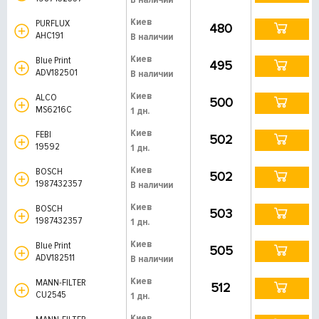
Киев
PURFLUX
480
AHC191
В наличии
Киев
Blue Print
495
ADV182501
В наличии
Киев
ALCO
500
MS6216C
1 дн.
Киев
FEBI
502
19592
1 дн.
Киев
BOSCH
502
1987432357
В наличии
Киев
BOSCH
503
1987432357
1 дн.
Киев
Blue Print
505
ADV182511
В наличии
Киев
MANN-FILTER
512
CU2545
1 дн.
Киев