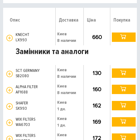
Опис
Доставка
Ціна
Покупка
Киев
KNECHT
660
LX993
В наличии
Замінники та аналоги
Киев
SCT GERMANY
130
SB2080
В наличии
Киев
ALPHA FILTER
160
AF1688
В наличии
Киев
SHAFER
162
SX993
1 дн.
Киев
WIX FILTERS
169
WA6703
1 дн.
Киев
WIX FILTERS
172