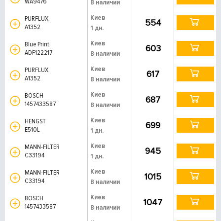
WA9476
В наличии
Киев
PURFLUX
554
A1352
1 дн.
Киев
Blue Print
603
ADF122217
В наличии
Киев
PURFLUX
617
A1352
В наличии
Киев
BOSCH
687
1457433587
В наличии
Киев
HENGST
699
E510L
1 дн.
Киев
MANN-FILTER
945
C33194
1 дн.
Киев
MANN-FILTER
1015
C33194
В наличии
Киев
BOSCH
1047
1457433587
В наличии