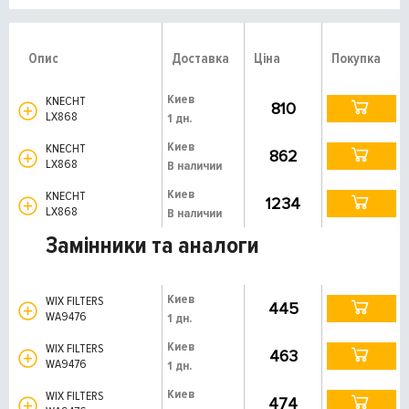
Опис
Доставка
Ціна
Покупка
Киев
KNECHT
810
LX868
1 дн.
Киев
KNECHT
862
LX868
В наличии
Киев
KNECHT
1234
LX868
В наличии
Замінники та аналоги
Киев
WIX FILTERS
445
WA9476
1 дн.
Киев
WIX FILTERS
463
WA9476
1 дн.
Киев
WIX FILTERS
474