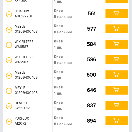
SX804S
1 дн.
Киев
Blue Print
561
ADU172201
В наличии
Киев
MEYLE
577
0120940040S
В наличии
Киев
WIX FILTERS
584
WA6587
1 дн.
Киев
WIX FILTERS
586
WA6587
В наличии
Киев
MEYLE
600
0120940040S
1 дн.
Киев
MEYLE
646
0120940040S
1 дн.
Киев
HENGST
837
E455L012
1 дн.
Киев
PURFLUX
894
A12072
В наличии