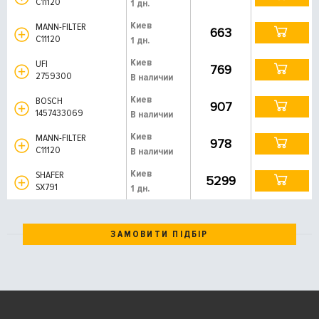
C11120
1 дн.
Киев
MANN-FILTER
663
C11120
1 дн.
Киев
UFI
769
2759300
В наличии
Киев
BOSCH
907
1457433069
В наличии
Киев
MANN-FILTER
978
C11120
В наличии
Киев
SHAFER
5299
SX791
1 дн.
ЗАМОВИТИ ПІДБІР