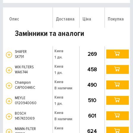
Опис
Доставка
Ціна
Покупка
Замінники та аналоги
Киев
SHAFER
269
SX791
1 дн.
Киев
WIX FILTERS
458
WA6744
1 дн.
Киев
Champion
490
CAF100446C
В наличии
Киев
MEYLE
510
0120940060
1 дн.
Киев
BOSCH
601
1457433069
В наличии
Киев
MANN-FILTER
624