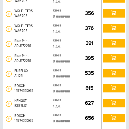
WA6705
1 дн.
Киев
WIX FILTERS
356
WA6705
В наличии
Киев
WIX FILTERS
376
WA6705
1 дн.
Киев
Blue Print
391
ADU172219
1 дн.
Киев
Blue Print
395
ADU172219
В наличии
Киев
PURFLUX
535
A1125
В наличии
Киев
BOSCH
615
1457433065
В наличии
Киев
HENGST
627
E397L01
1 дн.
Киев
BOSCH
656
1457433065
В наличии