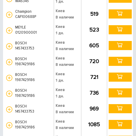
WA6345
1 дн.
Киев
Champion
519
CAF100688P
В наличии
Киев
MEYLE
523
0120900001
1 дн.
Киев
BOSCH
605
1457433753
В наличии
Киев
BOSCH
720
1987429186
В наличии
Киев
BOSCH
721
1987429186
1 дн.
Киев
BOSCH
736
1987429186
1 дн.
Киев
BOSCH
969
1457433753
В наличии
Киев
BOSCH
1085
1987429186
В наличии