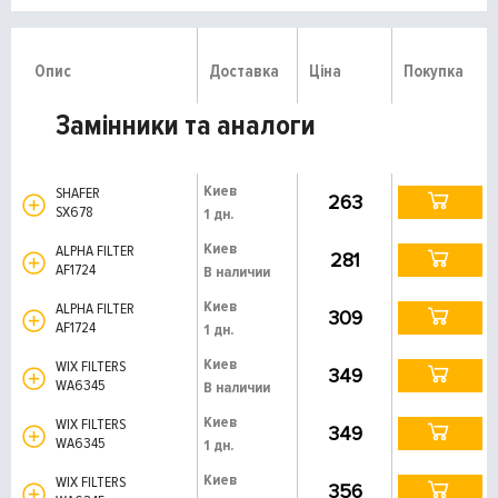
Опис
Доставка
Ціна
Покупка
Замінники та аналоги
Киев
SHAFER
263
SX678
1 дн.
Киев
ALPHA FILTER
281
AF1724
В наличии
Киев
ALPHA FILTER
309
AF1724
1 дн.
Киев
WIX FILTERS
349
WA6345
В наличии
Киев
WIX FILTERS
349
WA6345
1 дн.
Киев
WIX FILTERS
356