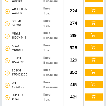
WA6185
В наличии
Киев
WIX FILTERS
224
WA6185
1 дн.
Киев
SOFIMA
274
S4320A
1 дн.
Киев
MEYLE
319
11120144419
В наличии
Киев
ALCO
325
MD9088
1 дн.
Киев
BOSCH
329
1457432200
В наличии
Киев
BOSCH
350
1457432200
В наличии
Киев
UFI
415
3093300
В наличии
Киев
PURFLUX
421
A1342
1 дн.