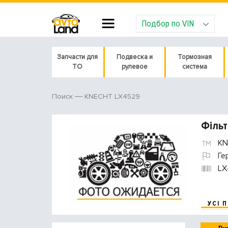
Подбор по VIN
Запчасти для
Подвеска и
Тормозная
ТО
рулевое
система
KNECHT LX4529
Поиск
Фільт
KN
Ге
LX
УСІ 