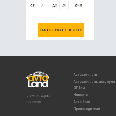
от
до
днів
ЗАСТОСУВАТИ ФІЛЬТР
Автозапчасти
Автозапчасти, аккумуля
ОПТом
Новости
2026 All rights
Авто блог
reserved
Производители