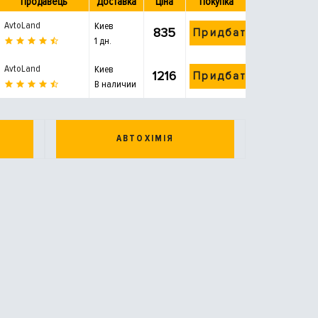
Продавець
Доставка
Ціна
Покупка
AvtoLand
Киев
835
Придбати
1 дн.
AvtoLand
Киев
1216
Придбати
В наличии
АВТОХІМІЯ