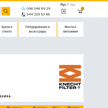
|
Рус
Укр
096 548 69 29
0
044 229 53 86
Кузов и
Оборудование и
Масла и
стекло
аксессуары
автохимия
БНИКА