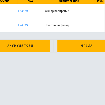
робник
Код
Найменування
Інф.
LX4529
Фільтр повітряний
LX4529
Повітряний фільтр
АКУМУЛЯТОРИ
МАСЛА