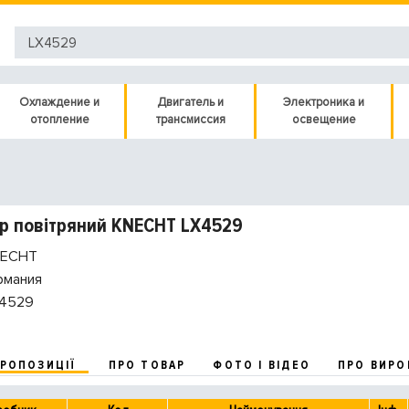
Охлаждение и
Двигатель и
Электроника и
отопление
трансмиссия
освещение
р повітряний KNECHT LX4529
ECHT
рмания
4529
ПРОПОЗИЦІЇ
ПРО ТОВАР
ФОТО І ВІДЕО
ПРО ВИРО