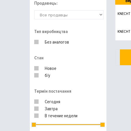
Ви
Продавець:
KNECHT
Тип виробництва
KNECHT
Без аналогов
Стан
Новое
б/у
Термін постачання
Сегодня
Завтра
В течение недели