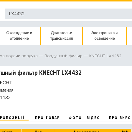
Охлаждение и
Двигатель и
Электроника и
отопление
трансмиссия
освещение
KNECHT LX4432
ма подачи воздуха
Воздушный фильтр
ушный фильтр KNECHT LX4432
ECHT
рмания
4432
ПРОПОЗИЦІЇ
ПРО ТОВАР
ФОТО І ВІДЕО
ПРО ВИРО