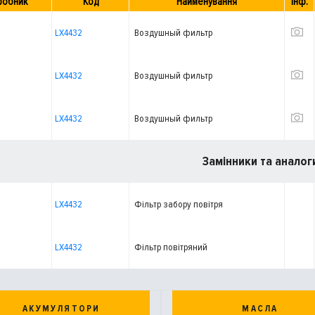
робник
Код
Найменування
Інф.
LX4432
Воздушный фильтр
LX4432
Воздушный фильтр
LX4432
Воздушный фильтр
Замінники та аналог
LX4432
Фільтр забору повітря
LX4432
Фільтр повітряний
АКУМУЛЯТОРИ
МАСЛА