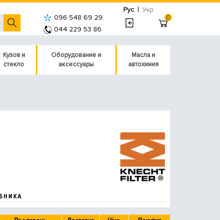
|
Рус
Укр
096 548 69 29
0
044 229 53 86
Кузов и
Оборудование и
Масла и
стекло
аксессуары
автохимия
БНИКА