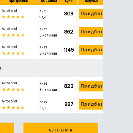
Продавець
Доставка
Ціна
Покупка
AvtoLand
Киев
809
Придбати
1 дн.
AvtoLand
Киев
862
Придбати
В наличии
AvtoLand
Киев
1145
Придбати
В наличии
и
AvtoLand
Киев
822
Придбати
В наличии
AvtoLand
Киев
887
Придбати
1 дн.
АВТОХІМІЯ