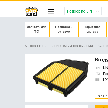
Подбор по VIN
Запчасти для
Подвеска и
Тормозная
ТО
рулевое
система
Автозапчасти
Двигатель и трансмиссия
Систе
Возд
KN
Ге
LX
УСІ 