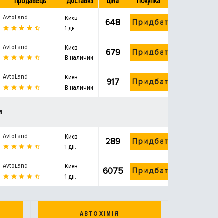
Продавець
Доставка
Ціна
Покупка
AvtoLand
Киев
648
Придбати
1 дн.
AvtoLand
Киев
679
Придбати
В наличии
AvtoLand
Киев
917
Придбати
В наличии
и
AvtoLand
Киев
289
Придбати
1 дн.
AvtoLand
Киев
6075
Придбати
1 дн.
АВТОХІМІЯ