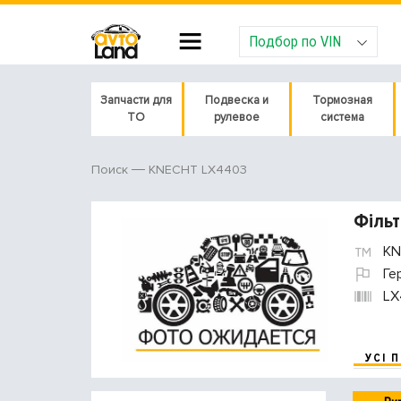
Подбор по VIN
Запчасти для
Подвеска и
Тормозная
ТО
рулевое
система
KNECHT LX4403
Поиск
Фільт
KN
Ге
LX
УСІ 