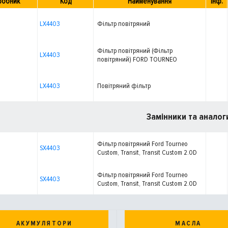
робник
Код
Найменування
Інф.
LX4403
Фільтр повітряний
Фільтр повітряний (Фільтр
LX4403
повітряний) FORD TOURNEO
CUSTOM V362, TRANSIT CUSTOM
V362, TRANSIT V363 VW
TRANSPORTER T7, TRANSPORTER T7 /
LX4403
Повітряний фільтр
CARAVELLE T7 2.0D/2.0DH 12.15-
Замінники та аналог
Фільтр повітряний Ford Tourneo
SX4403
Custom, Transit, Transit Custom 2.0D
Фільтр повітряний Ford Tourneo
SX4403
Custom, Transit, Transit Custom 2.0D
(15-), (з передфiльтром)
АКУМУЛЯТОРИ
МАСЛА