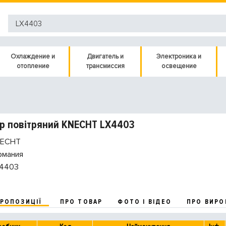
Охлаждение и
Двигатель и
Электроника и
отопление
трансмиссия
освещение
р повітряний KNECHT LX4403
ECHT
рмания
4403
ПРОПОЗИЦІЇ
ПРО ТОВАР
ФОТО І ВІДЕО
ПРО ВИРО