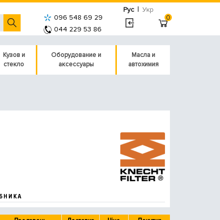
|
Рус
Укр
096 548 69 29
0
044 229 53 86
Кузов и
Оборудование и
Масла и
стекло
аксессуары
автохимия
БНИКА