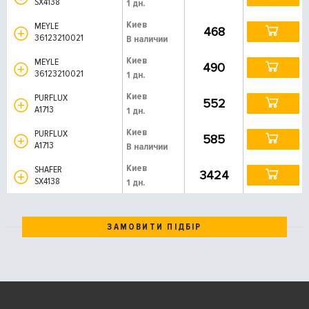
SX4138
1 дн.
Киев
MEYLE
468
36123210021
В наличии
Киев
MEYLE
490
36123210021
1 дн.
Киев
PURFLUX
552
A1713
1 дн.
Киев
PURFLUX
585
A1713
В наличии
Киев
SHAFER
3424
SX4138
1 дн.
ЗАМОВИТИ ПІДБІР