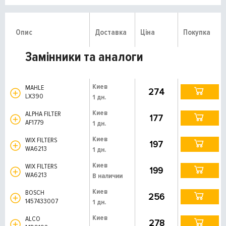
Опис
Доставка
Ціна
Покупка
Замінники та аналоги
Киев
MAHLE
274
LX390
1 дн.
Киев
ALPHA FILTER
177
AF1779
1 дн.
Киев
WIX FILTERS
197
WA6213
1 дн.
Киев
WIX FILTERS
199
WA6213
В наличии
Киев
BOSCH
256
1457433007
1 дн.
Киев
ALCO
278