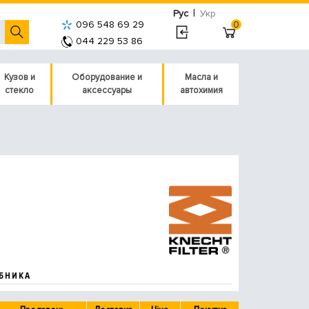
|
Рус
Укр
096 548 69 29
0
044 229 53 86
Кузов и
Оборудование и
Масла и
стекло
аксессуары
автохимия
БНИКА