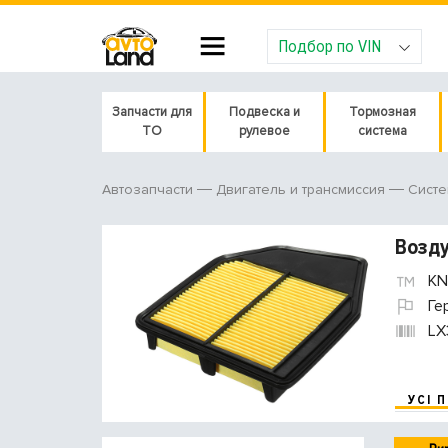
Подбор по VIN
Запчасти для
Подвеска и
Тормозная
ТО
рулевое
система
Автозапчасти
Двигатель и трансмиссия
Систе
Возд
KN
Ге
LX
УСІ 