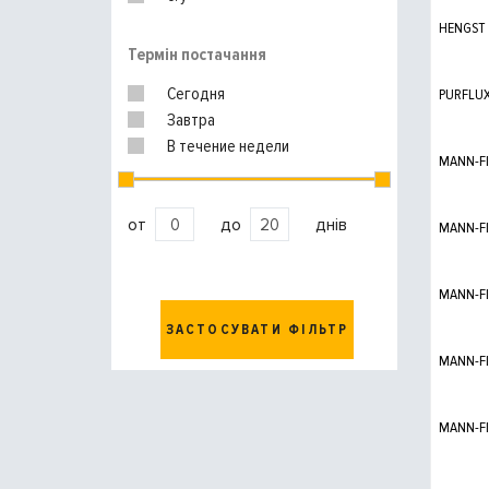
HENGST
Термін постачання
Сегодня
PURFLU
Завтра
В течение недели
MANN-FI
от
до
днів
MANN-FI
MANN-FI
ЗАСТОСУВАТИ ФІЛЬТР
MANN-FI
MANN-FI