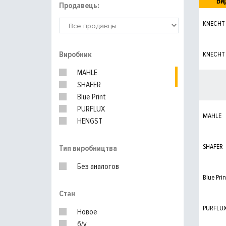
Ви
Продавець:
KNECHT
Виробник
KNECHT
MAHLE
SHAFER
Blue Print
PURFLUX
MAHLE
HENGST
MANN-FILTER
SHAFER
Тип виробництва
Без аналогов
Blue Prin
Стан
PURFLU
Новое
б/у