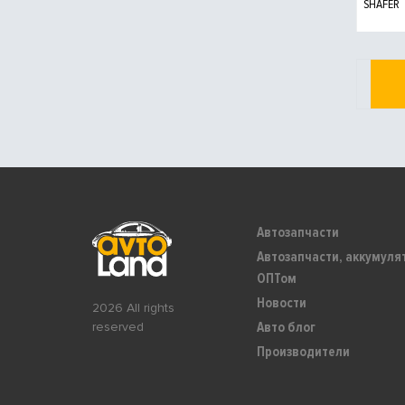
SHAFER
Автозапчасти
Автозапчасти, аккумуля
ОПТом
Новости
2026 All rights
Авто блог
reserved
Производители