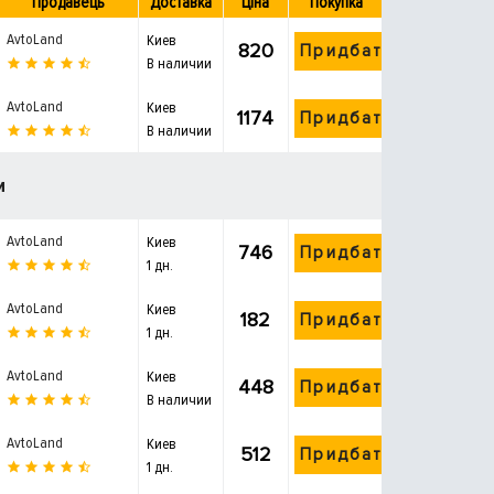
Продавець
Доставка
Ціна
Покупка
AvtoLand
Киев
820
Придбати
В наличии
AvtoLand
Киев
1174
Придбати
В наличии
и
AvtoLand
Киев
746
Придбати
1 дн.
AvtoLand
Киев
182
Придбати
1 дн.
AvtoLand
Киев
448
Придбати
В наличии
AvtoLand
Киев
512
Придбати
1 дн.