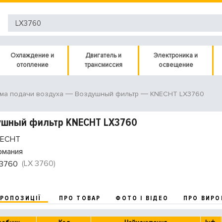
Охлаждение и
Двигатель и
Электроника и
отопление
трансмиссия
освещение
KNECHT LX3760
ма подачи воздуха
Воздушный фильтр
ушный фильтр KNECHT LX3760
ECHT
рмания
(LX 3760)
3760
ПРОПОЗИЦІЇ
ПРО ТОВАР
ФОТО І ВІДЕО
ПРО ВИРО