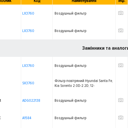
робник
Код
Найменування
Інф.
LX3760
Воздушный фильтр
LX3760
Воздушный фильтр
Замінники та аналог
LX3760
Воздушный фильтр
Фільтр повітряний Hyundai Santa Fe,
SX3760
Kia Sorento 2.0D-2.2D, 12-
t
ADG022138
Воздушный фильтр
X
A1584
Воздушный фильтр