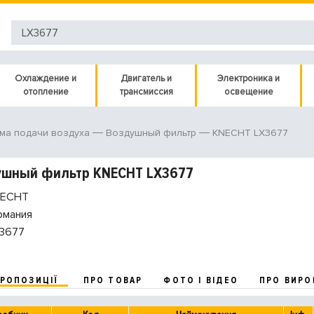
Охлаждение и
Двигатель и
Электроника и
отопление
трансмиссия
освещение
KNECHT LX3677
ма подачи воздуха
Воздушный фильтр
ушный фильтр KNECHT LX3677
ECHT
рмания
3677
ПРОПОЗИЦІЇ
ПРО ТОВАР
ФОТО І ВІДЕО
ПРО ВИРО