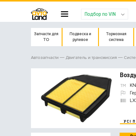
Подбор по VIN
Запчасти для
Подвеска и
Тормозная
ТО
рулевое
система
Автозапчасти
Двигатель и трансмиссия
Систе
Возд
KN
Ге
LX
УСІ 