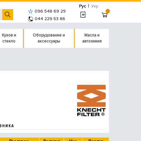
|
Рус
Укр
096 548 69 29
0
044 229 53 86
Кузов и
Оборудование и
Масла и
стекло
аксессуары
автохимия
БНИКА