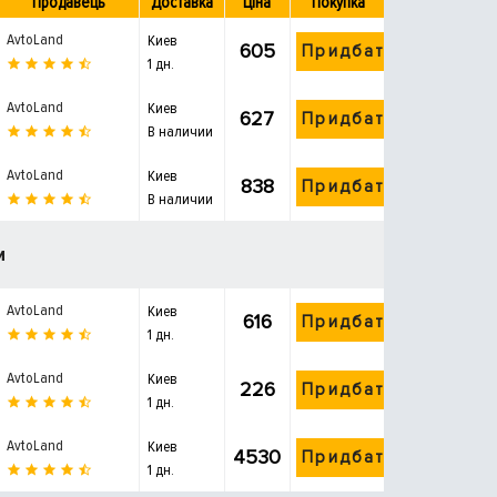
Продавець
Доставка
Ціна
Покупка
AvtoLand
Киев
605
Придбати
1 дн.
AvtoLand
Киев
627
Придбати
В наличии
AvtoLand
Киев
838
Придбати
В наличии
и
AvtoLand
Киев
616
Придбати
1 дн.
AvtoLand
Киев
226
Придбати
1 дн.
AvtoLand
Киев
4530
Придбати
1 дн.