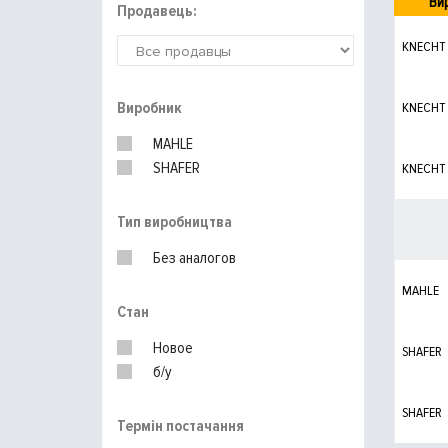
Ви
Продавець:
KNECHT
Виробник
KNECHT
MAHLE
SHAFER
KNECHT
Тип виробництва
Без аналогов
MAHLE
Стан
Новое
SHAFER
б/у
SHAFER
Термін постачання