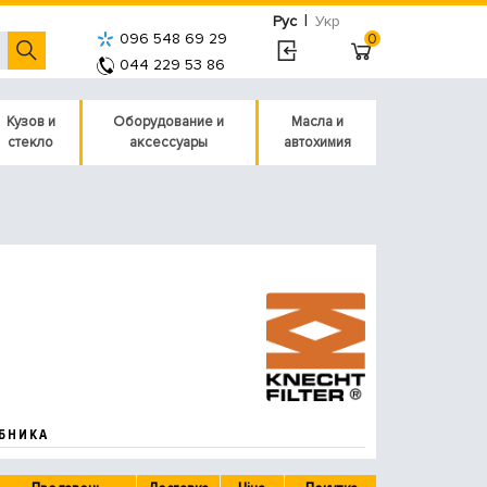
|
Рус
Укр
096 548 69 29
0
044 229 53 86
Кузов и
Оборудование и
Масла и
стекло
аксессуары
автохимия
БНИКА