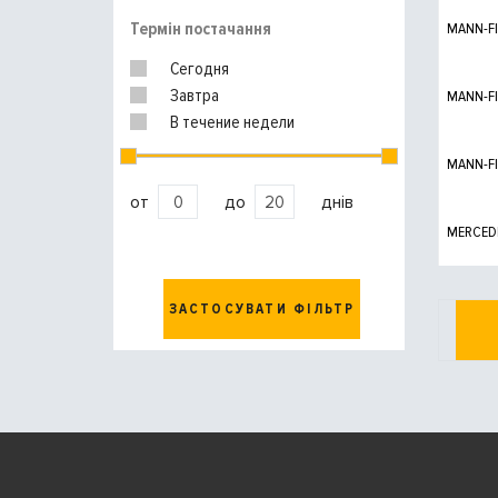
Термін постачання
MANN-FI
Сегодня
Завтра
MANN-FI
В течение недели
MANN-FI
от
до
днів
MERCED
ЗАСТОСУВАТИ ФІЛЬТР