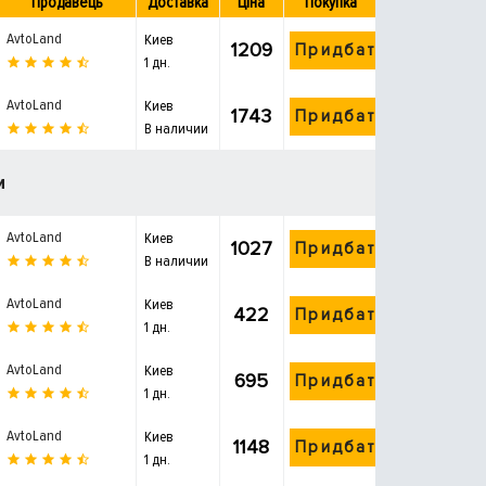
Продавець
Доставка
Ціна
Покупка
AvtoLand
Киев
1209
Придбати
1 дн.
AvtoLand
Киев
1743
Придбати
В наличии
и
AvtoLand
Киев
1027
Придбати
В наличии
AvtoLand
Киев
422
Придбати
1 дн.
AvtoLand
Киев
695
Придбати
1 дн.
AvtoLand
Киев
1148
Придбати
1 дн.