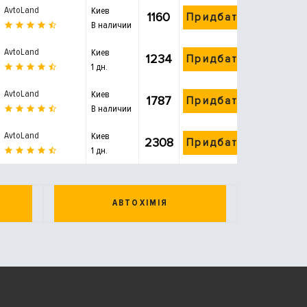
AvtoLand
Киев
1160
Придбати
В наличии
AvtoLand
Киев
1234
Придбати
1 дн.
AvtoLand
Киев
1787
Придбати
В наличии
AvtoLand
Киев
2308
Придбати
1 дн.
АВТОХІМІЯ