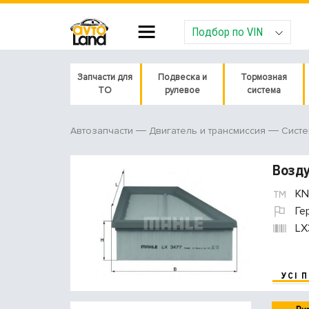
Подбор по VIN
Запчасти для
Подвеска и
Тормозная
ТО
рулевое
система
Автозапчасти
Двигатель и трансмиссия
Систе
Возд
KN
Ге
LX
УСІ 