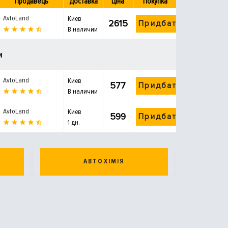
Продавець
Доставка
Ціна
Покупка
AvtoLand
Киев
2615
Придбати
В наличии
и
AvtoLand
Киев
577
Придбати
В наличии
AvtoLand
Киев
599
Придбати
1 дн.
АВТОХІМІЯ