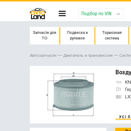
Подбор по VIN
Запчасти для
Подвеска и
Тормозная
ТО
рулевое
система
Автозапчасти
Двигатель и трансмиссия
Систе
Возд
KN
Ге
LX
УСІ 