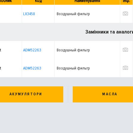
робник
Код
Найменування
Інф.
LX3458
Воздушный фильтр
Замінники та аналог
t
ADM52263
Воздушный фильтр
t
ADM52263
Воздушный фильтр
АКУМУЛЯТОРИ
МАСЛА