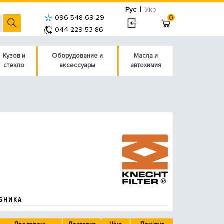
|
Рус
Укр
096 548 69 29
0
044 229 53 86
Кузов и
Оборудование и
Масла и
стекло
аксессуары
автохимия
БНИКА