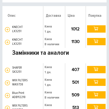
Опис
Доставка
Ціна
Покупка
Киев
KNECHT
1012
LX3251
1 дн.
Киев
KNECHT
1130
LX3251
В наличии
Замінники та аналоги
Киев
SHAFER
407
SX3251
1 дн.
Киев
WIX FILTERS
501
WA9738
1 дн.
Киев
Blue Print
509
ADB112218
В наличии
Киев
WIX FILTERS
513