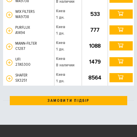
WA9738
В наличии
Киев
WIX FILTERS
533
WA9738
1 дн.
Киев
PURFLUX
777
A1494
1 дн.
Киев
MANN-FILTER
1088
C1287
1 дн.
Киев
UFI
1479
27A5300
В наличии
Киев
SHAFER
8564
SX3251
1 дн.
ЗАМОВИТИ ПІДБІР