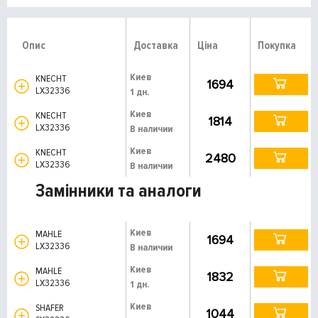
Опис
Доставка
Ціна
Покупка
Киев
KNECHT
1694
LX32336
1 дн.
Киев
KNECHT
1814
LX32336
В наличии
Киев
KNECHT
2480
LX32336
В наличии
Замінники та аналоги
Киев
MAHLE
1694
LX32336
В наличии
Киев
MAHLE
1832
LX32336
1 дн.
Киев
SHAFER
1044