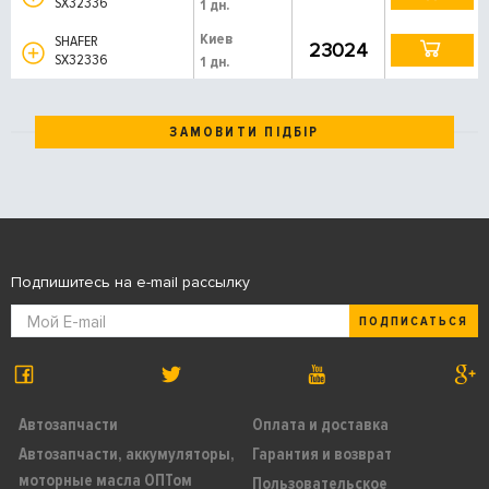
SX32336
1 дн.
Киев
SHAFER
23024
SX32336
1 дн.
ЗАМОВИТИ ПІДБІР
Подпишитесь на e-mail рассылку
ПОДПИСАТЬСЯ
Автозапчасти
Оплата и доставка
Автозапчасти, аккумуляторы,
Гарантия и возврат
моторные масла ОПТом
Пользовательское