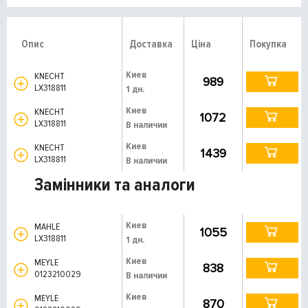
Опис
Доставка
Ціна
Покупка
Киев
KNECHT
989
LX318811
1 дн.
Киев
KNECHT
1072
LX318811
В наличии
Киев
KNECHT
1439
LX318811
В наличии
Замінники та аналоги
Киев
MAHLE
1055
LX318811
1 дн.
Киев
MEYLE
838
0123210029
В наличии
Киев
MEYLE
870