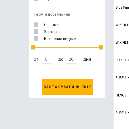
Blue Prin
Термін постачання
Сегодня
WIX FILT
Завтра
В течение недели
WIX FILT
от
до
днів
PURFLU
PURFLU
ЗАСТОСУВАТИ ФІЛЬТР
HENGST
PURFLU