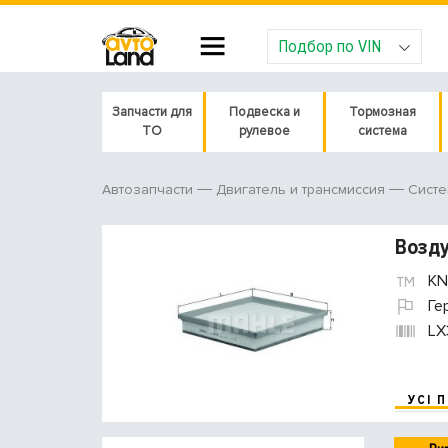
Подбор по VIN
Запчасти для
Подвеска и
Тормозная
ТО
рулевое
система
Автозапчасти
Двигатель и трансмиссия
Систе
Возд
KN
Ге
LX
УСІ 