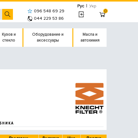
|
Рус
Укр
096 548 69 29
0
044 229 53 86
Кузов и
Оборудование и
Масла и
стекло
аксессуары
автохимия
БНИКА