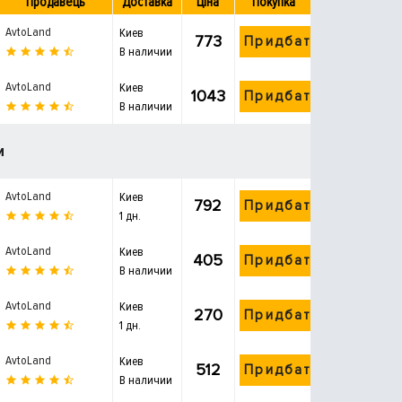
Продавець
Доставка
Ціна
Покупка
AvtoLand
Киев
773
Придбати
В наличии
AvtoLand
Киев
1043
Придбати
В наличии
и
AvtoLand
Киев
792
Придбати
1 дн.
AvtoLand
Киев
405
Придбати
В наличии
AvtoLand
Киев
270
Придбати
1 дн.
AvtoLand
Киев
512
Придбати
В наличии