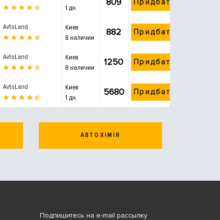
809
Придбати
1 дн.
AvtoLand
Киев
882
Придбати
В наличии
AvtoLand
Киев
1250
Придбати
В наличии
AvtoLand
Киев
5680
Придбати
1 дн.
АВТОХІМІЯ
Подпишитесь на e-mail рассылку