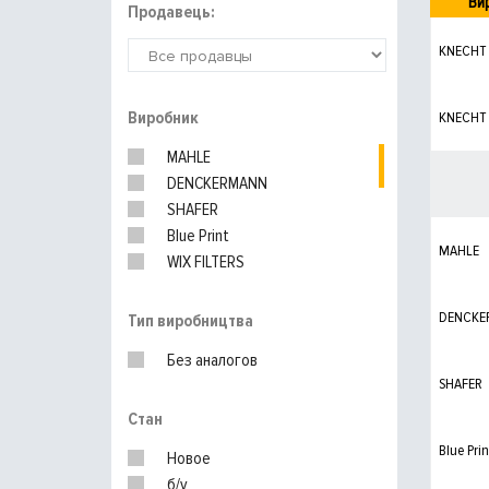
Ви
Продавець:
KNECHT
Виробник
KNECHT
MAHLE
DENCKERMANN
SHAFER
Blue Print
MAHLE
WIX FILTERS
PURFLUX
HENGST
DENCKE
Тип виробництва
MANN-FILTER
Без аналогов
SHAFER
Стан
Blue Prin
Новое
б/у