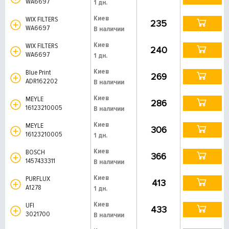
WA6697
1 дн.
Киев
WIX FILTERS
235
WA6697
В наличии
Киев
WIX FILTERS
240
WA6697
1 дн.
Киев
Blue Print
269
ADR162202
В наличии
Киев
MEYLE
286
16123210005
В наличии
Киев
MEYLE
306
16123210005
1 дн.
Киев
BOSCH
366
1457433311
В наличии
Киев
PURFLUX
413
A1278
1 дн.
Киев
UFI
433
3021700
В наличии