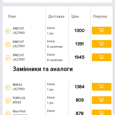
Опис
Доставка
Ціна
Покупка
Киев
KNECHT
1300
LX27961
1 дн.
Киев
KNECHT
1391
LX27961
В наличии
Киев
KNECHT
1945
LX27961
В наличии
Замінники та аналоги
Киев
MAHLE
1384
LX27961
1 дн.
Киев
PURFLUX
809
A1580
1 дн.
Киев
Blue Print
878