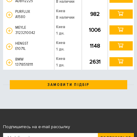
ADB112225
В наличии
Киев
PURFLUX
982
A1580
В наличии
Киев
MEYLE
1006
3123210042
1 дн.
Киев
HENGST
1148
E1071L
1 дн.
Киев
BMW
2631
13718518111
1 дн.
ЗАМОВИТИ ПІДБІР
Подпишитесь на e-mail рассылку