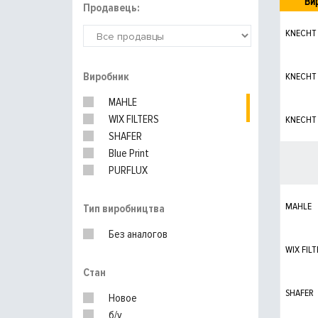
Ви
Продавець:
KNECHT
Виробник
KNECHT
MAHLE
WIX FILTERS
KNECHT
SHAFER
Blue Print
PURFLUX
MEYLE
HENGST
MAHLE
Тип виробництва
UFI
Без аналогов
MANN-FILTER
WIX FILT
SUBARU
Стан
SHAFER
Новое
б/у