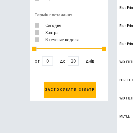
Blue Prin
Термін постачання
Сегодня
Blue Prin
Завтра
В течение недели
Blue Prin
от
до
днів
WIX FILT
PURFLU
ЗАСТОСУВАТИ ФІЛЬТР
WIX FILT
MEYLE