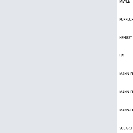
MEYLE
PURFLU
HENGST
UFI
MANN-FI
MANN-FI
MANN-FI
SUBARU