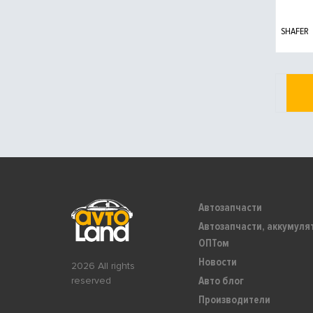
SHAFER
Автозапчасти
Автозапчасти, аккумуля
ОПТом
Новости
2026 All rights
Авто блог
reserved
Производители