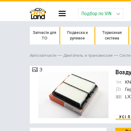
Подбор по VIN
Запчасти для
Подвеска и
Тормозная
ТО
рулевое
система
Автозапчасти
Двигатель и трансмиссия
Систе
3
Возд
KN
Ге
LX
УСІ 