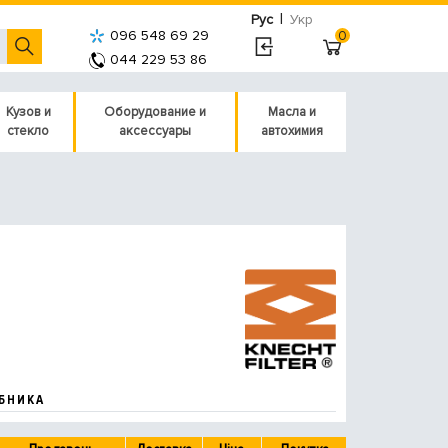
|
Рус
Укр
096 548 69 29
0
044 229 53 86
Кузов и
Оборудование и
Масла и
стекло
аксессуары
автохимия
БНИКА