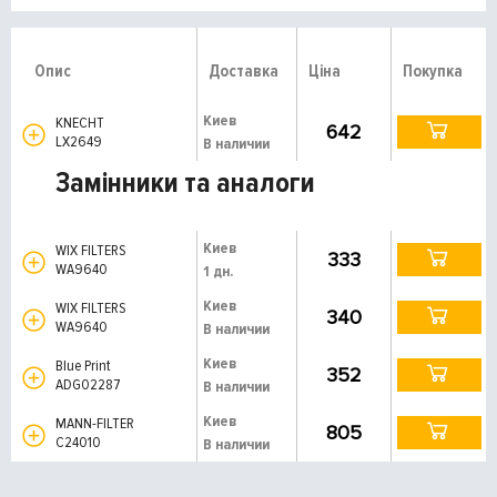
Опис
Доставка
Ціна
Покупка
Киев
KNECHT
642
LX2649
В наличии
Замінники та аналоги
Киев
WIX FILTERS
333
WA9640
1 дн.
Киев
WIX FILTERS
340
WA9640
В наличии
Киев
Blue Print
352
ADG02287
В наличии
Киев
MANN-FILTER
805
C24010
В наличии