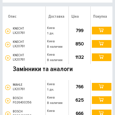
Опис
Доставка
Ціна
Покупка
Киев
KNECHT
799
LX20761
1 дн.
Киев
KNECHT
850
LX20761
В наличии
Киев
KNECHT
1132
LX20761
В наличии
Замінники та аналоги
Киев
MAHLE
766
LX20761
1 дн.
Киев
BOSCH
625
F026400356
В наличии
Киев
BOSCH
666