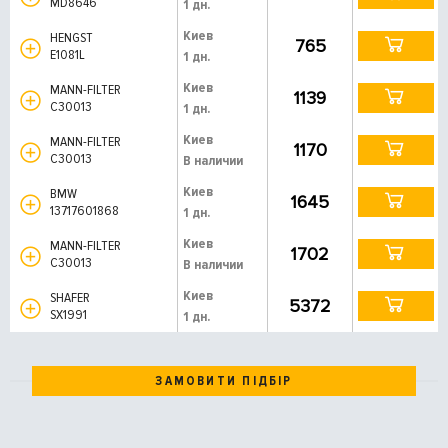
MD8646
1 дн.
Киев
HENGST
765
E1081L
1 дн.
Киев
MANN-FILTER
1139
C30013
1 дн.
Киев
MANN-FILTER
1170
C30013
В наличии
Киев
BMW
1645
13717601868
1 дн.
Киев
MANN-FILTER
1702
C30013
В наличии
Киев
SHAFER
5372
SX1991
1 дн.
ЗАМОВИТИ ПІДБІР