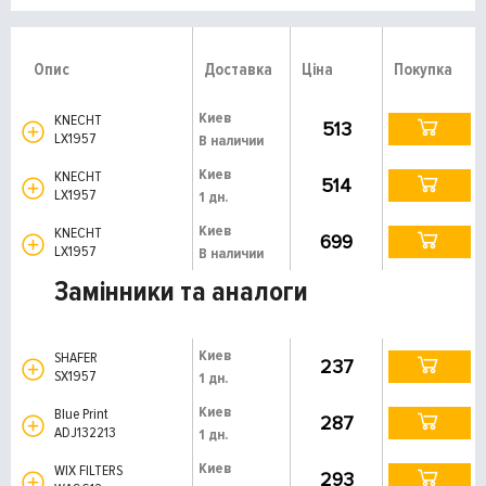
Опис
Доставка
Ціна
Покупка
Киев
KNECHT
513
LX1957
В наличии
Киев
KNECHT
514
LX1957
1 дн.
Киев
KNECHT
699
LX1957
В наличии
Замінники та аналоги
Киев
SHAFER
237
SX1957
1 дн.
Киев
Blue Print
287
ADJ132213
1 дн.
Киев
WIX FILTERS
293