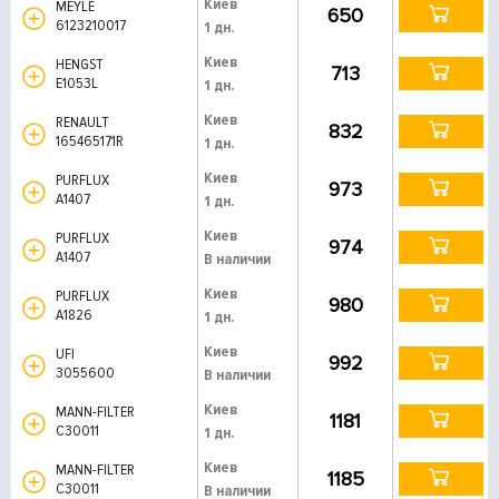
Киев
MEYLE
650
6123210017
1 дн.
Киев
HENGST
713
E1053L
1 дн.
Киев
RENAULT
832
165465171R
1 дн.
Киев
PURFLUX
973
A1407
1 дн.
Киев
PURFLUX
974
A1407
В наличии
Киев
PURFLUX
980
A1826
1 дн.
Киев
UFI
992
3055600
В наличии
Киев
MANN-FILTER
1181
C30011
1 дн.
Киев
MANN-FILTER
1185
C30011
В наличии