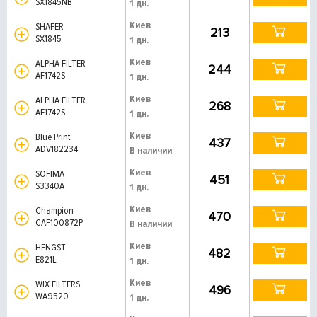
SX1845NB
1 дн.
Киев
SHAFER
213
SX1845
1 дн.
Киев
ALPHA FILTER
244
AF1742S
1 дн.
Киев
ALPHA FILTER
268
AF1742S
1 дн.
Киев
Blue Print
437
ADV182234
В наличии
Киев
SOFIMA
451
S3340A
1 дн.
Киев
Champion
470
CAF100872P
В наличии
Киев
HENGST
482
E821L
1 дн.
Киев
WIX FILTERS
496
WA9520
1 дн.