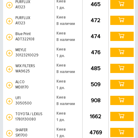
Киев
PURFLUX
465
A1323
1 дн.
Киев
PURFLUX
472
A1323
В наличии
Киев
Blue Print
474
ADT322108
В наличии
Киев
MEYLE
476
30123210029
1 дн.
Киев
WIX FILTERS
485
WA9625
В наличии
Киев
ALCO
509
MD8170
1 дн.
Киев
UFI
908
3050500
В наличии
Киев
TOYOTA / LEXUS
1662
1780130080
1 дн.
Киев
SHAFER
4769
SX1700
1 дн.