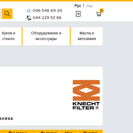
|
Рус
Укр
096 548 69 29
0
044 229 53 86
Кузов и
Оборудование и
Масла и
стекло
аксессуары
автохимия
БНИКА