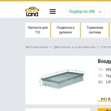
Подбор по VIN
Запчасти для
Подвеска и
Тормозная
ТО
рулевое
система
Автозапчасти
Двигатель и трансмиссия
Систе
Возд
KN
Ге
LX
УСІ 