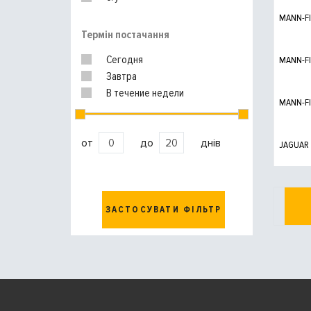
MANN-FI
Термін постачання
Сегодня
MANN-FI
Завтра
В течение недели
MANN-FI
от
до
днів
JAGUAR
ЗАСТОСУВАТИ ФІЛЬТР