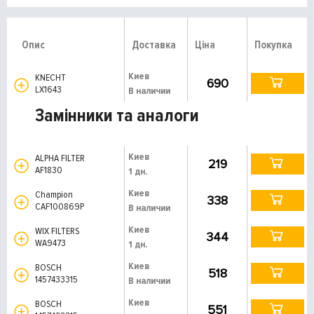
Опис
Доставка
Ціна
Покупка
Киев
KNECHT
690
LX1643
В наличии
Замінники та аналоги
Киев
ALPHA FILTER
219
AF1830
1 дн.
Киев
Champion
338
CAF100869P
В наличии
Киев
WIX FILTERS
344
WA9473
1 дн.
Киев
BOSCH
518
1457433315
В наличии
Киев
BOSCH
551