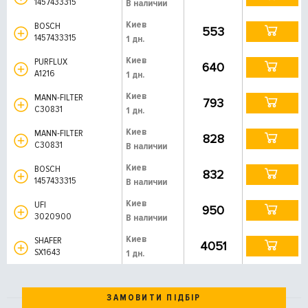
1457433315
В наличии
Киев
BOSCH
553
1457433315
1 дн.
Киев
PURFLUX
640
A1216
1 дн.
Киев
MANN-FILTER
793
C30831
1 дн.
Киев
MANN-FILTER
828
C30831
В наличии
Киев
BOSCH
832
1457433315
В наличии
Киев
UFI
950
3020900
В наличии
Киев
SHAFER
4051
SX1643
1 дн.
ЗАМОВИТИ ПІДБІР