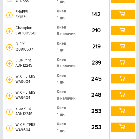
AF1735S
1 дн.
Киев
SHAFER
142
SX1631
1 дн.
Киев
Champion
210
CAF100956P
В наличии
Киев
Q-FIX
219
Q0810537
1 дн.
Киев
Blue Print
239
ADN12249
В наличии
Киев
WIX FILTERS
245
WA9604
1 дн.
Киев
WIX FILTERS
248
WA9604
В наличии
Киев
Blue Print
253
ADN12249
1 дн.
Киев
WIX FILTERS
253
WA9604
1 дн.