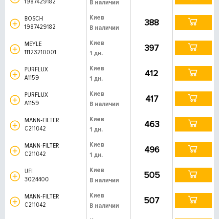
1987429182
В наличии
Киев
BOSCH
388
1987429182
В наличии
Киев
MEYLE
397
11123210001
1 дн.
Киев
PURFLUX
412
A1159
1 дн.
Киев
PURFLUX
417
A1159
В наличии
Киев
MANN-FILTER
463
C211042
1 дн.
Киев
MANN-FILTER
496
C211042
1 дн.
Киев
UFI
505
3024400
В наличии
Киев
MANN-FILTER
507
C211042
В наличии