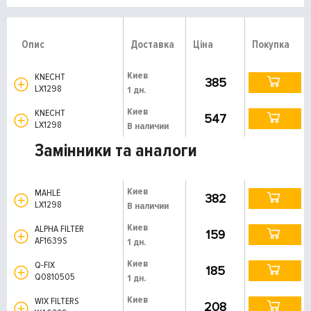
Опис
Доставка
Ціна
Покупка
Киев
KNECHT
385
LX1298
1 дн.
Киев
KNECHT
547
LX1298
В наличии
Замінники та аналоги
Киев
MAHLE
382
LX1298
В наличии
Киев
ALPHA FILTER
159
AF1639S
1 дн.
Киев
Q-FIX
185
Q0810505
1 дн.
Киев
WIX FILTERS
208