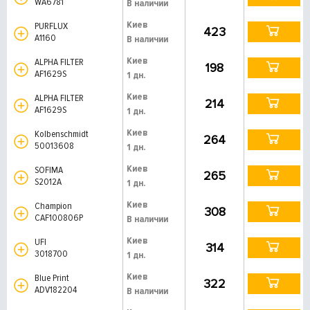
WA6781
В наличии
Киев
PURFLUX
423
A1160
В наличии
Киев
ALPHA FILTER
198
AF1629S
1 дн.
Киев
ALPHA FILTER
214
AF1629S
1 дн.
Киев
Kolbenschmidt
264
50013608
1 дн.
Киев
SOFIMA
265
S2012A
1 дн.
Киев
Champion
308
CAF100806P
В наличии
Киев
UFI
314
3018700
1 дн.
Киев
Blue Print
322
ADV182204
В наличии