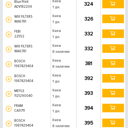
Киев
Blue Print
324
ADV182204
1 дн.
Киев
WIX FILTERS
326
WA6781
1 дн.
Киев
FEBI
332
22552
1 дн.
Киев
WIX FILTERS
332
WA6781
В наличии
Киев
BOSCH
381
1987429404
В наличии
Киев
BOSCH
392
1987429404
1 дн.
Киев
MEYLE
393
1121290040
1 дн.
Киев
FRAM
394
CA9711
1 дн.
Киев
BOSCH
395
1987429404
В наличии