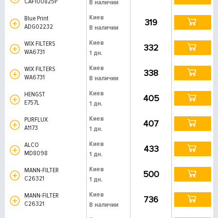
CAF100825P
В наличии
Киев
Blue Print
319
ADG02232
В наличии
Киев
WIX FILTERS
332
WA6731
1 дн.
Киев
WIX FILTERS
338
WA6731
В наличии
Киев
HENGST
405
E757L
1 дн.
Киев
PURFLUX
407
A1173
1 дн.
Киев
ALCO
433
MD8098
1 дн.
Киев
MANN-FILTER
500
C26321
1 дн.
Киев
MANN-FILTER
736
C26321
В наличии