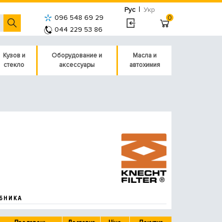
|
Рус
Укр
096 548 69 29
0
044 229 53 86
Кузов и
Оборудование и
Масла и
стекло
аксессуары
автохимия
БНИКА