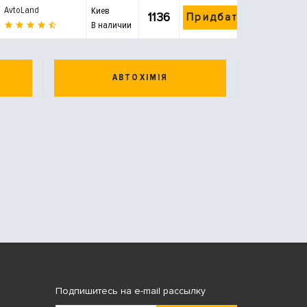
AvtoLand
Киев
1136
Придбати
В наличии
АВТОХІМІЯ
Подпишитесь на e-mail рассылку