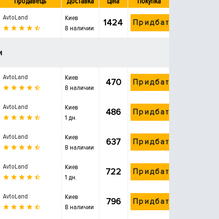
Продавець
Доставка
Ціна
Покупка
AvtoLand
Киев
1424
Придбати
В наличии
и
AvtoLand
Киев
470
Придбати
В наличии
AvtoLand
Киев
486
Придбати
1 дн.
AvtoLand
Киев
637
Придбати
В наличии
AvtoLand
Киев
722
Придбати
1 дн.
AvtoLand
Киев
796
Придбати
В наличии