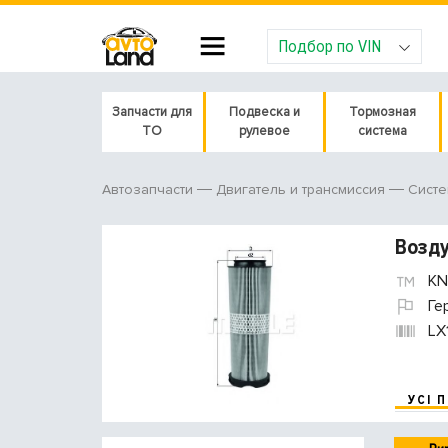
Подбор по VIN
Запчасти для
Подвеска и
Тормозная
ТО
рулевое
система
Автозапчасти
Двигатель и трансмиссия
Систе
Возд
KN
Ге
LX
УСІ 