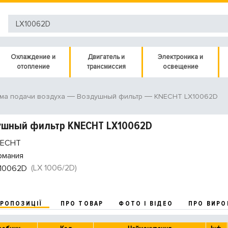
Охлаждение и
Двигатель и
Электроника и
отопление
трансмиссия
освещение
KNECHT LX10062D
ма подачи воздуха
Воздушный фильтр
ушный фильтр KNECHT LX10062D
ECHT
рмания
(LX 1006/2D)
10062D
ПРОПОЗИЦІЇ
ПРО ТОВАР
ФОТО І ВІДЕО
ПРО ВИРО