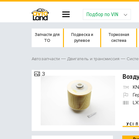
Подбор по VIN
Запчасти для
Подвеска и
Тормозная
ТО
рулевое
система
Автозапчасти
Двигатель и трансмиссия
Систе
3
Возд
KN
Ге
LX
УСІ 