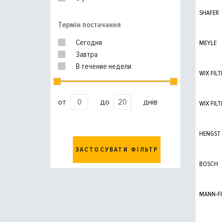
SHAFER
Термін постачання
Сегодня
MEYLE
Завтра
В течение недели
WIX FILT
от
до
днів
WIX FILT
HENGST
ЗАСТОСУВАТИ ФІЛЬТР
BOSCH
MANN-FI