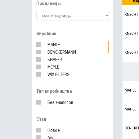
Ви
Продавець:
KNECHT
Виробник
KNECHT
MAHLE
DENCKERMANN
KNECHT
SHAFER
MEYLE
WIX FILTERS
HENGST
MANN-FILTER
MAHLE
Тип виробництва
BOSCH
Без аналогов
MAHLE
Стан
DENCKE
Новое
б/у