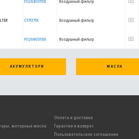
F026400198
Воздушный фильтр
LTER
C171371X
Воздушный фильтр
F026400198
Воздушный фильтр
АКУМУЛЯТОРИ
МАСЛА
Оплата и доставка
торы, моторные масла
Гарантия и возврат
Пользовательское соглашение