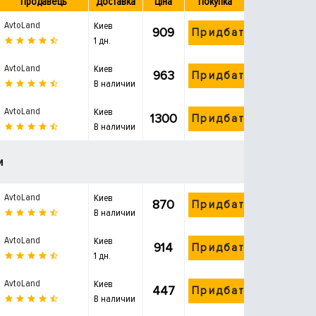
Продавець
Доставка
Ціна
Покупка
AvtoLand
Киев
909
Придбати
1 дн.
AvtoLand
Киев
963
Придбати
В наличии
AvtoLand
Киев
1300
Придбати
В наличии
и
AvtoLand
Киев
870
Придбати
В наличии
AvtoLand
Киев
914
Придбати
1 дн.
AvtoLand
Киев
447
Придбати
В наличии