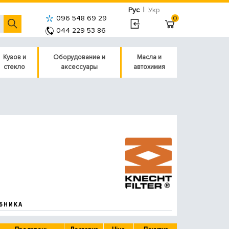
|
Рус
Укр
096 548 69 29
0
044 229 53 86
Кузов и
Оборудование и
Масла и
стекло
аксессуары
автохимия
БНИКА